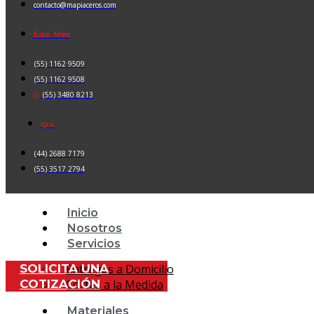
contacto@mapiaceros.com
Edo. Mex
(55) 1162 9509
(55) 1162 9508
(55) 3480 8213
Qro.
(44) 2688 7179
(55) 3517 2794
Inicio
Nosotros
Servicios
SOLICITA UNA
Entregas a Domicilio
COTIZACIÓN
Cortes a la Medida
Materiales